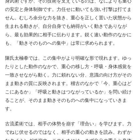
身武術ですが、その技術を支えているのは、なによりも重心
の安定と身体制御です。力任せに動いても強い打撃は打てま
せん。むしろ余分な力を抜き、重心を正しく置いた状態から
生まれる動きが、自分自身でも納得がいく動きでありなが
ら、最も効果的に相手に伝わります。鋭く速い動作のなかに
も、「動きそのものへの集中」は常に求められます。
陳氏太極拳では、この集中がより明確な形で現れます。ゆっ
たりとした動作のなかで、重心の移し方・呼吸・身体感覚を
一致させながら動く。力に頼れない分、意識の向け方がその
まま動きの質に反映されます。稽古のなかで「今、重心はど
こにあるか」「呼吸と動きはつながっているか」を問い続け
ることが、そのまま動きそのものへの集中になっていきま
す。
古流柔術では、相手の体勢を崩す「理合い」を学びます。力
でねじ伏せるのではなく、相手の重心の動きを読み、わずか