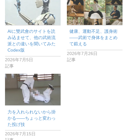
AIに雙武會のサイトを読
健康、運動不足、護身術
み込ませて、他の武術流
——武術で身体をまとめ
派との違いを聞いてみた
て鍛える
Codex版
2026年7月26日
2026年7月5日
記事
記事
力を入れられないから掛
かる——ちょっと変わっ
た投げ技
2026年7月15日