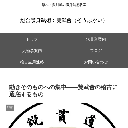
厚木・愛川町の護身武術教室
総合護身武術：雙武會（そうぶかい）
トップ
鋭貫道案内
太極拳案内
ブログ
稽古生用連絡
お問い合わせ
動きそのものへの集中——雙武會の稽古に
通底するもの
記事