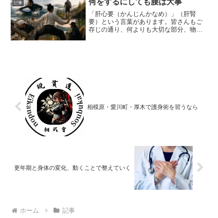
何をするにしても腰は大事
記事
はない重力といえば、身体を...
「肝心要（かんじんかなめ）」（肝腎
要）という言葉があります。皆さんもご
存じの通り、何よりも大切な部分、物事
の最も重要なところを表す言葉です。
「要（かなめ）」とは、扇子の骨を根元
で留めている部分のことでもあります。
そこを中心として扇が開き、外...
相模原・愛川町・厚木で護身術を習うなら
更年期と身体の変化、動くことで整えていく
ホーム
記事