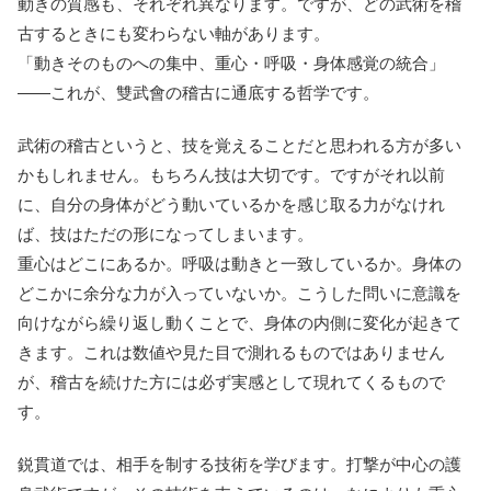
動きの質感も、それぞれ異なります。ですが、どの武術を稽
古するときにも変わらない軸があります。
「動きそのものへの集中、重心・呼吸・身体感覚の統合」
——これが、雙武會の稽古に通底する哲学です。
武術の稽古というと、技を覚えることだと思われる方が多い
かもしれません。もちろん技は大切です。ですがそれ以前
に、自分の身体がどう動いているかを感じ取る力がなけれ
ば、技はただの形になってしまいます。
重心はどこにあるか。呼吸は動きと一致しているか。身体の
どこかに余分な力が入っていないか。こうした問いに意識を
向けながら繰り返し動くことで、身体の内側に変化が起きて
きます。これは数値や見た目で測れるものではありません
が、稽古を続けた方には必ず実感として現れてくるもので
す。
鋭貫道では、相手を制する技術を学びます。打撃が中心の護