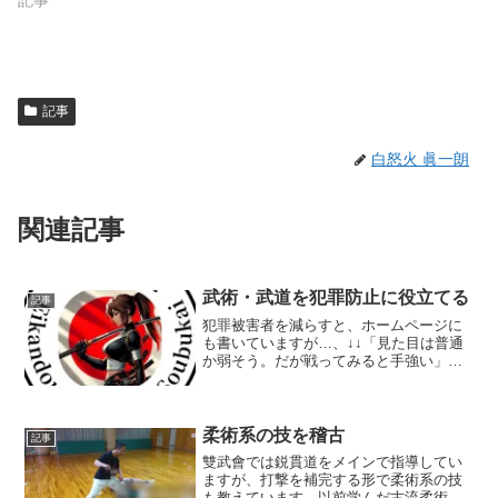
記事
記事
白怒火 眞一朗
関連記事
武術・武道を犯罪防止に役立てる
記事
犯罪被害者を減らすと、ホームページに
も書いていますが…、↓↓「見た目は普通
か弱そう。だが戦ってみると手強い」。
多くの人にこれくらいの実力が身に付け
ば、犯罪被害も減らせるのではないか？
↑↑ちょっと誤解されそうな表現かも知れ
ませんが、見た目が強...
柔術系の技を稽古
記事
雙武會では鋭貫道をメインで指導してい
ますが、打撃を補完する形で柔術系の技
も教えています。以前学んだ古流柔術