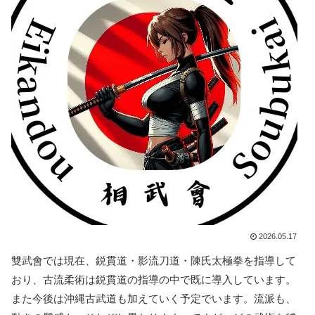
2026.05.17
雙武會では現在、鋭貫道・影流刀道・陳氏太極拳を指導して
おり、古流柔術は鋭貫道の指導の中で既に導入しています。
また今後は沖縄古武道も加えていく予定でいます。流派も、