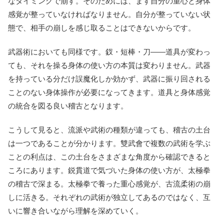
なタイミングで崩す。そのためには、まず自分の重心と身体
感覚が整っていなければなりません。自分が整っていない状
態で、相手の崩しを感じ取ることはできないからです。
武器術においても同様です。釵・短棒・刀——道具が変わっ
ても、それを操る身体の使い方の本質は変わりません。武器
を持っている分だけ誤魔化しか効かず、武器に振り回される
ことのない身体操作が必要になってきます。道具と身体感覚
の統合を図る良い稽古となります。
こうして見ると、流派や武術の種類が違っても、稽古の土台
は一つであることが分かります。雙武會で複数の武術を学ぶ
ことの利点は、この土台をさまざまな角度から確認できると
ころにあります。鋭貫道で気づいた身体の使い方が、太極拳
の稽古で深まる。太極拳で養った重心感覚が、古流柔術の崩
しに活きる。それぞれの武術が独立してあるのではなく、互
いに響き合いながら理解を深めていく。