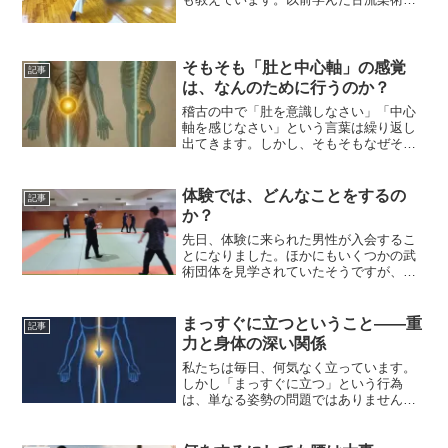
や、陳氏太極拳で教わった技を、私なり
の解釈で指導しています。今回の動画
は、6月14日に行った稽古の様子です。せ
っかくの機会でしたので、...
そもそも「肚と中心軸」の感覚
記事
は、なんのために行うのか？
稽古の中で「肚を意識しなさい」「中心
軸を感じなさい」という言葉は繰り返し
出てきます。しかし、そもそもなぜそれ
を行うのか、目的を整理しておくことは
大切です。技術的な「やり方」の前に
「なんのために」を理解しておくと、日
体験では、どんなことをするの
記事
常の意識がずいぶん変わって...
か？
先日、体験に来られた男性が入会するこ
とになりました。ほかにもいくつかの武
術団体を見学されていたそうですが、雙
武會に決めた理由として、次のような感
想をいただきました。「体験を通して、
ほかとは違う身体の使い方や技術体系に
まっすぐに立つということ——重
記事
感銘を受けました」このよ...
力と身体の深い関係
私たちは毎日、何気なく立っています。
しかし「まっすぐに立つ」という行為
は、単なる姿勢の問題ではありません。
地球の重力と身体がどのように関わって
いるかを知ると、その意味は大きく変わ
ってきます。重力は「克服すべき力」で