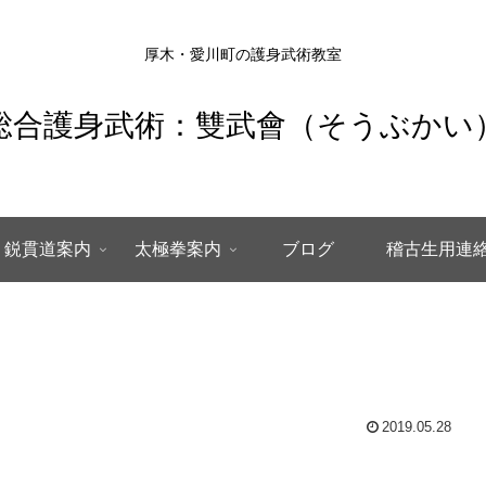
厚木・愛川町の護身武術教室
総合護身武術：雙武會（そうぶかい
鋭貫道案内
太極拳案内
ブログ
稽古生用連
2019.05.28