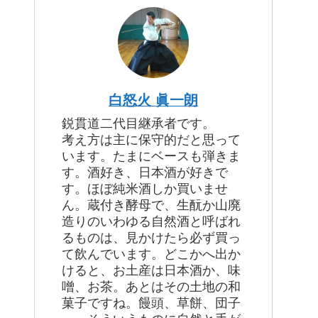
白怒火 眞一朗
鋭貫道二代目継承者です。
考え方は主に保守的だと思って
います。たまにベースも弾きま
す。酒好き、日本酒が好きで
す。ほぼ純米酒しか買いませ
ん。蔵付き酵母で、生酛か山廃
造りのいわゆる自然酒と呼ばれ
るものは、見かけたら必ず買っ
て飲んでいます。どこかへ出か
けると、お土産は日本酒か、味
噌、お茶。あとはその土地の和
菓子ですね。饅頭、草餅、団子