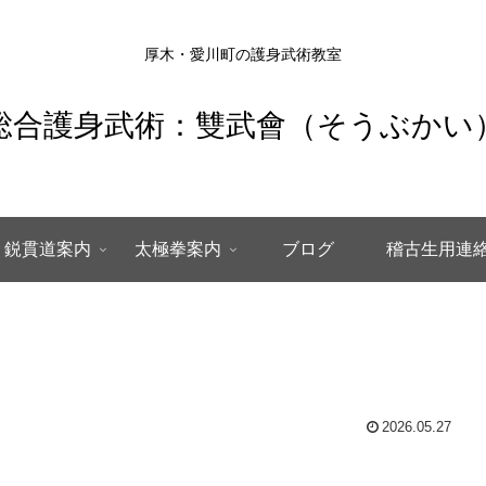
厚木・愛川町の護身武術教室
総合護身武術：雙武會（そうぶかい
鋭貫道案内
太極拳案内
ブログ
稽古生用連
2026.05.27