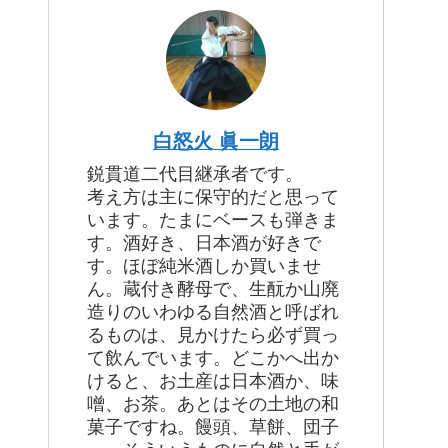
白怒火 眞一朗
鋭貫道二代目継承者です。
考え方は主に保守的だと思って
います。たまにベースも弾きま
す。酒好き、日本酒が好きで
す。ほぼ純米酒しか買いませ
ん。蔵付き酵母で、生酛か山廃
造りのいわゆる自然酒と呼ばれ
るものは、見かけたら必ず買っ
て飲んでいます。どこかへ出か
けると、お土産は日本酒か、味
噌、お茶。あとはその土地の和
菓子ですね。饅頭、草餅、団子