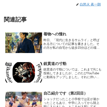
白怒火 眞一朗
関連記事
着物への憧れ
記事
昨日、「現代に生きるサムライ」と呼ば
れる方についての記事を書きました。そ
の方が私の自宅から徒歩15分ほどの場所
に住んでいたことに、まず驚きました。
存在自体は15年以上前から知っていたの
ですが、どこに住んでいるのか、どのよ
うな人物なのかは、ほ...
鋭貫道の寸勁
記事
鋭貫道の寸勁については、これまでXにも
投稿してきましたが、このたびYouTube
に動画をアップしました。それに伴い、
以前の記事も読みやすく書き直していま
す。YouTubeへの投稿はまだ多くありま
せんが、今後はXに投稿した動画や未公開
の動画も...
自己紹介です（第2回目）
記事
ショックだったこと小学校では足が速か
ったこともあり、中学に入ってから陸上
部に入りました。ところが入部してす