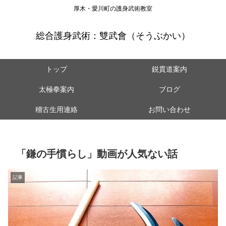
厚木・愛川町の護身武術教室
総合護身武術：雙武會（そうぶかい）
トップ
鋭貫道案内
太極拳案内
ブログ
稽古生用連絡
お問い合わせ
「鎌の手慣らし」動画が人気ない話
記事