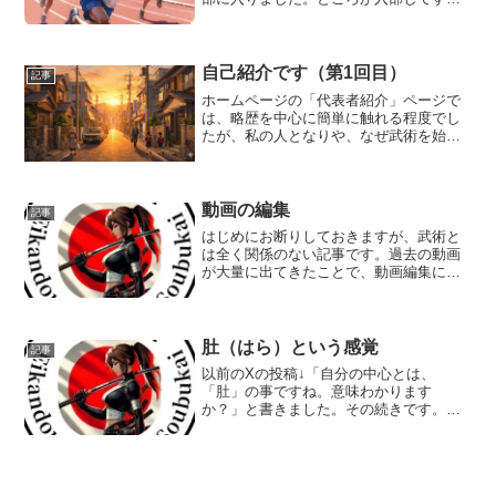
ぐ、それまで私より足の遅かった数人の
友達に追い抜かれるという、ショッキン
グな出来事がありました。それでもまだ
速い方ではあったのですが、...
自己紹介です（第1回目）
記事
ホームページの「代表者紹介」ページで
は、略歴を中心に簡単に触れる程度でし
たが、私の人となりや、なぜ武術を始め
たのかについては、これまで詳しく書い
ていませんでした。 自己紹介を兼ねて、
ここでは何回かに分けてお話ししようと
思います。お酒でも飲み...
動画の編集
記事
はじめにお断りしておきますが、武術と
は全く関係のない記事です。過去の動画
が大量に出てきたことで、動画編集に追
われています。といっても有料の動画編
集ソフトを無料の範囲で使っているた
め、時間も手間もかかり、頭を悩ませて
いました。これまで使ってい...
肚（はら）という感覚
記事
以前のXの投稿↓「自分の中心とは、
「肚」の事ですね。意味わかります
か？」と書きました。その続きです。肚
（はら）とは、腹部を指す言葉ですが、
日本の武道・文化においては三つの意味
が重なります。身体的には、丹田を中心
とした体幹の安定の基点。腹圧を...