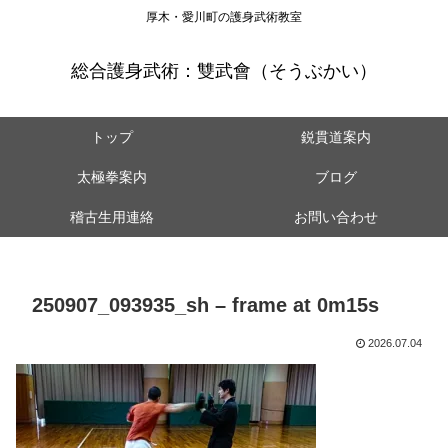
厚木・愛川町の護身武術教室
総合護身武術：雙武會（そうぶかい）
トップ
鋭貫道案内
太極拳案内
ブログ
稽古生用連絡
お問い合わせ
250907_093935_sh – frame at 0m15s
2026.07.04