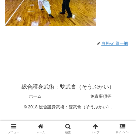
白怒火 眞一朗
総合護身武術：雙武會（そうぶかい）
ホーム
免責事項等
© 2018 総合護身武術：雙武會（そうぶかい）.
メニュー
ホーム
検索
トップ
サイドバー