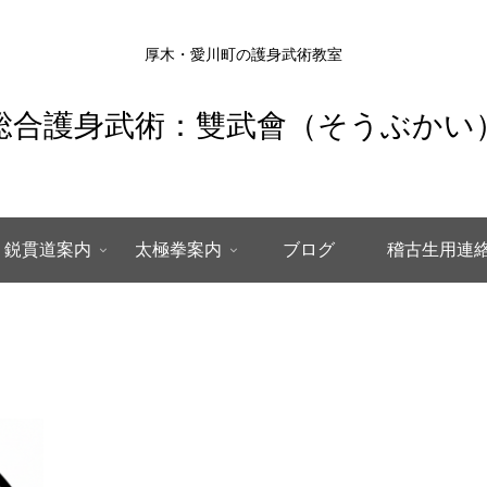
厚木・愛川町の護身武術教室
総合護身武術：雙武會（そうぶかい
鋭貫道案内
太極拳案内
ブログ
稽古生用連