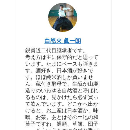
白怒火 眞一朗
鋭貫道二代目継承者です。
考え方は主に保守的だと思って
います。たまにベースも弾きま
す。酒好き、日本酒が好きで
す。ほぼ純米酒しか買いませ
ん。蔵付き酵母で、生酛か山廃
造りのいわゆる自然酒と呼ばれ
るものは、見かけたら必ず買っ
て飲んでいます。どこかへ出か
けると、お土産は日本酒か、味
噌、お茶。あとはその土地の和
菓子ですね。饅頭、草餅、団子