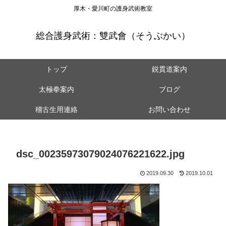
厚木・愛川町の護身武術教室
総合護身武術：雙武會（そうぶかい）
トップ
鋭貫道案内
太極拳案内
ブログ
稽古生用連絡
お問い合わせ
dsc_00235973079024076221622.jpg
2019.09.30
2019.10.01