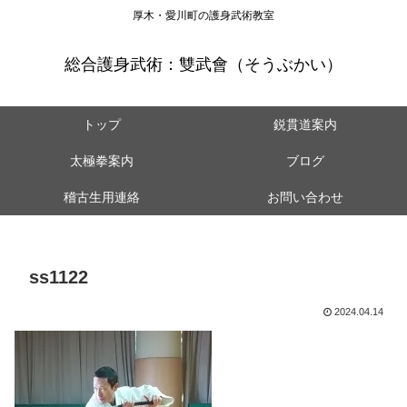
厚木・愛川町の護身武術教室
総合護身武術：雙武會（そうぶかい）
トップ
鋭貫道案内
太極拳案内
ブログ
稽古生用連絡
お問い合わせ
ss1122
2024.04.14