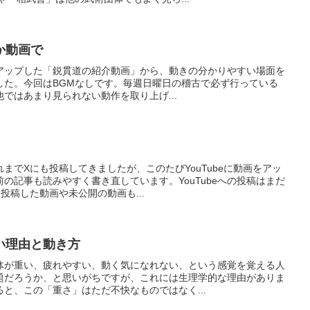
か動画で
時にアップした「鋭貫道の紹介動画」から、動きの分かりやすい場面を
した。今回はBGMなしです。毎週日曜日の稽古で必ず行っている
ではあまり見られない動作を取り上げ...
までXにも投稿してきましたが、このたびYouTubeに動画をアッ
の記事も読みやすく書き直しています。YouTubeへの投稿はまだ
投稿した動画や未公開の動画も...
い理由と動き方
体が重い、疲れやすい、動く気になれない、という感覚を覚える人
題だろうか、と思いがちですが、これには生理学的な理由がありま
と、この「重さ」はただ不快なものではなく...