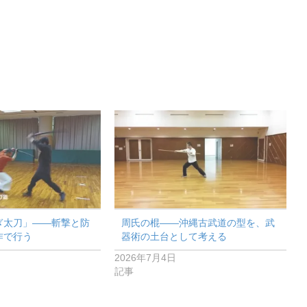
ぎ太刀」——斬撃と防
周氏の棍——沖縄古武道の型を、武
作で行う
器術の土台として考える
2026年7月4日
記事