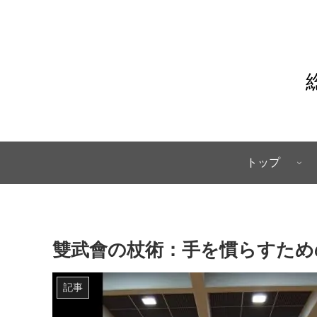
トップ
雙武會の杖術：手を慣らすため
記事