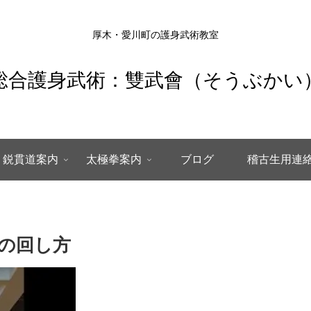
厚木・愛川町の護身武術教室
総合護身武術：雙武會（そうぶかい
鋭貫道案内
太極拳案内
ブログ
稽古生用連
の回し方