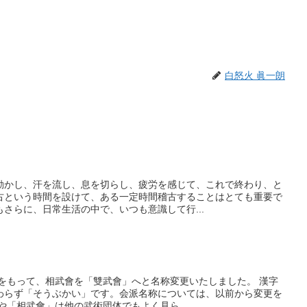
白怒火 眞一朗
動かし、汗を流し、息を切らし、疲労を感じて、これで終わり、と
古という時間を設けて、ある一定時間稽古することはとても重要で
さらに、日常生活の中で、いつも意識して行...
日をもって、相武會を「雙武會」へと名称変更いたしました。 漢字
わらず「そうぶかい」です。会派名称については、以前から変更を
や「相武會」は他の武術団体でもよく見ら...