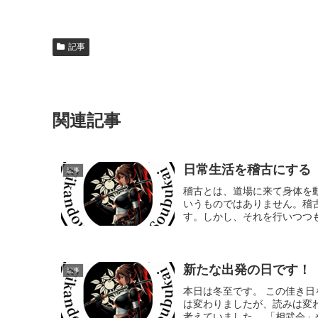
記事
関連記事
日常生活を稽古にする
記事
稽古とは、道場に来て身体を
いうものではありません。稽
す。しかし、それを行いつつも
新たな出発の日です！
記事
本日は冬至です。 この佳き
は変わりましたが、読みは変
考えていました。 「相武会」