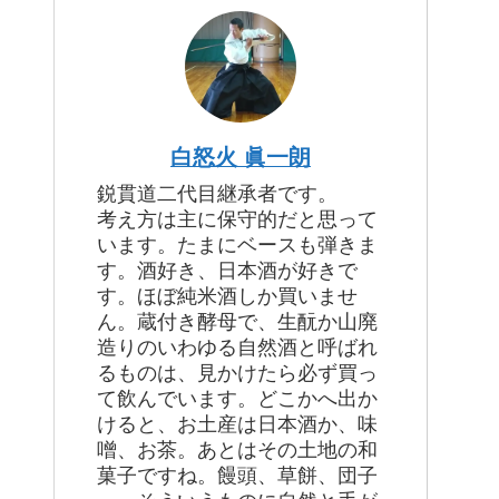
白怒火 眞一朗
鋭貫道二代目継承者です。
考え方は主に保守的だと思って
います。たまにベースも弾きま
す。酒好き、日本酒が好きで
す。ほぼ純米酒しか買いませ
ん。蔵付き酵母で、生酛か山廃
造りのいわゆる自然酒と呼ばれ
るものは、見かけたら必ず買っ
て飲んでいます。どこかへ出か
けると、お土産は日本酒か、味
噌、お茶。あとはその土地の和
菓子ですね。饅頭、草餅、団子