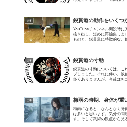
鋭貫道の動作をいくつ
記事
YouTubeチャンネル開設
抜き出し、短めに再編集しま
ものと、鋭貫道に特徴的な、他
鋭貫道の寸勁
記事
鋭貫道の寸勁については、これ
プしました。それに伴い、以前
多くありませんが、今後はXに
梅雨の時期、身体が重
記事
梅雨になると、なんとなく身
は多いと思います。気分の問
す。そして武術の観点から見る